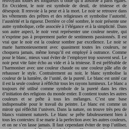
renvoyant toutes les longueurs d’onde qu’il absorbe à parts égales.
En Occident, le noir est symbole de deuil, de tristesse et de
désespoir. Il renvoie à la peur et à la mort. Le noir se retrouve dans
les vêtements des prêtres et des religieuses et symbolise l’autorité,
l’austérité et la rigueur. Derrière ce côté sombre, le noir présente une
autre symbolique, celle associée à l’élégance et à la simplicité. Dans
son autre aspect, le noir veut représenter une couleur neutre, qui
n’exprime pas à proprement parler de sentiments passionnés. Il est
vrai que le noir est la couleur sombre par excellence. Le noir se
marie harmonieusement avec quasiment toutes les couleurs, ne
choquera jamais, même lorsqu’il est employé à outrance. Comme
pour le blanc, mieux vaut éviter de l’employer trop souvent seul. Le
noir peut vite faire écho au vide et à la tristesse. Il est préférable de
l’harmoniser avec une couleur chaude ou une couleur pâle afin de
rehausser le style. Contrairement au noir, le blanc symbolise la
couleur de la lumière, de l’unité, de la pureté. Le blanc est unité car
il est la seule couleur à réfléchir tous les rayons lumineux. Le blanc a
toujours été utilisé comme symbole de la pureté dans les rites
d’initiation des religions du monde entier. Il contient toutes les autres
couleurs et se prête à tous les mélanges. C’est une base
indispensable pour le travail du peintre. Le blanc est comme un
miroir qui réfléchit l’univers. Dans la nature, on trouve très peu de
blancs vraiment naturels. Le blanc se prête fabuleusement bien à
tous les contextes: il se marie à la perfection avec les autres couleurs,
et on ne s’en lasse jamais. Il faut cependant éviter de trop l’utiliser,