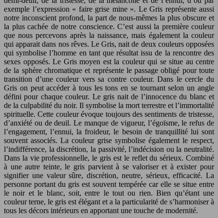
demi-deuil, de la tristesse, de la mélancolie et de l’ennui, d’où par
exemple l’expression « faire grise mine ». Le Gris représente aussi
notre inconscient profond, la part de nous-mêmes la plus obscure et
la plus cachée de notre conscience. C’est aussi la première couleur
que nous percevons après la naissance, mais également la couleur
qui apparait dans nos rêves. Le Gris, nait de deux couleurs opposées
qui symbolise l’homme en tant que résultat issu de la rencontre des
sexes opposés. Le Gris moyen est la couleur qui se situe au centre
de la sphère chromatique et représente le passage obligé pour toute
transition d’une couleur vers sa contre couleur. Dans le cercle du
Gris on peut accéder à tous les tons en se tournant selon un angle
défini pour chaque couleur. Le gris nait de l’innocence du blanc et
de la culpabilité du noir. Il symbolise la mort terrestre et l’immortalité
spirituelle. Cette couleur évoque toujours des sentiments de tristesse,
d’anxiété ou de deuil. Le manque de vigueur, l’égoïsme, le refus de
l’engagement, l’ennui, la froideur, le besoin de tranquillité lui sont
souvent associés. La couleur grise symbolise également le respect,
l’indifférence, la discrétion, la passivité, l’indécision ou la neutralité.
Dans la vie professionnelle, le gris est le reflet du sérieux. Combiné
à une autre teinte, le gris parvient à se valoriser et à exister pour
signifier une valeur sûre, discrétion, neutre, sérieux, efficacité. La
personne portant du gris est souvent tempérée car elle se situe entre
le noir et le blanc, soit, entre le tout ou rien. Bien qu’étant une
couleur terne, le gris est élégant et a la particularité de s’harmoniser à
tous les décors intérieurs en apportant une touche de modernité.