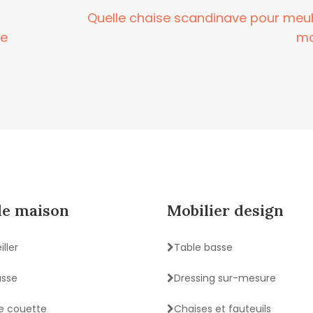
Quelle chaise scandinave pour meu
re
ma
de maison
Mobilier design
iller
Table basse
usse
Dressing sur-mesure
e couette
Chaises et fauteuils