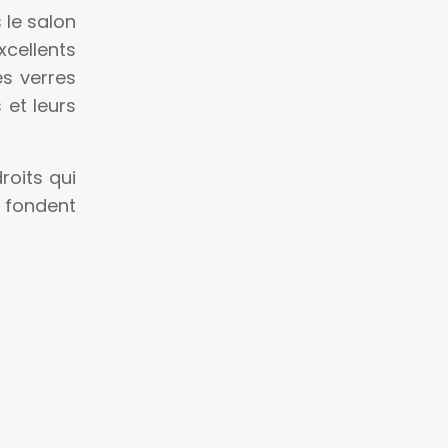
 le salon
xcellents
es verres
 et leurs
roits qui
e fondent